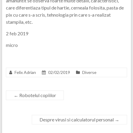
amanuntit se observa foarte multe detalii, caracteristici,
care diferentiaza tipul de hartie, cerneala folosita, pasta de
pix cu care s-a scris, tehnologia prin care s-a realizat
stampila, etc.
2 feb 2019
micro
Felix Adrian
02/02/2019
Diverse
←
Robotelul copiilor
Despre virusi si calculatorul personal
→