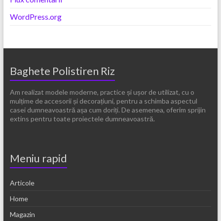
WordPress.org
Baghete Polistiren Riz
Am realizat modele moderne, practice și ușor de utilizat, cu o
mulțime de accesorii și decorațiuni, pentru a schimba aspectul
casei dumneavoastră așa cum doriți. De asemenea, oferim sprijin
extins pentru toate proiectele dumneavoastră.
Meniu rapid
Articole
Home
Magazin