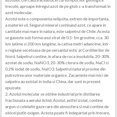
trecute, aproape intregul azot de pe glob s-a transformat in
azot molecular.
Azotul este o componenta nelipsita, extrem de importanta,
a materiei vii. Singurul mineral continand azot, ce apare in
cantitate mai mare in natura, este salpetrul de Chile. Acesta
se gaseste sub forma unui strat de 0.5-1m grosime, cca. 30
km latime si 200 km lungime, la cativa metri adancime, intr-
o regiune secetoasa de pe versantul estic al Cordilierilor de
Nord. Salpetrul contine, in afara de roca insolubila, 20-30%
azotat de sodiu, NaNO3, 20-30% clorura de sodiu, NaCl si
0.2% iodat de sodiu, NaIO3. Salpetrul natural provine din
putrezirea unor materiale organice. Zacaminte mai mici de
salpetru au existat in India si China, dar sunt in prezent
epuizate.
2. Azotul molecular se obtine industrial prin distilarea
fractionata a aerului lichid. Azotul, astfel izolat, contine
argon si celelalte gaze rare din atmosfera si mai contine de
obicei putin oxigen. Acesta poate fi indepartat prin trecere,