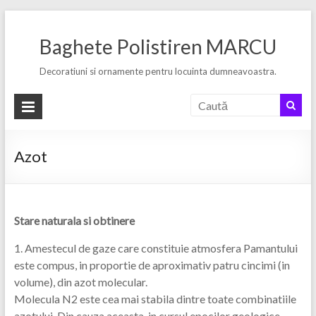
Skip
to
Baghete Polistiren MARCU
content
Decoratiuni si ornamente pentru locuinta dumneavoastra.
Azot
Stare naturala si obtinere
1. Amestecul de gaze care constituie atmosfera Pamantului
este compus, in proportie de aproximativ patru cincimi (in
volume), din azot molecular.
Molecula N2 este cea mai stabila dintre toate combinatiile
azotului. Din cauza aceasta, in cursul epocilor geologice