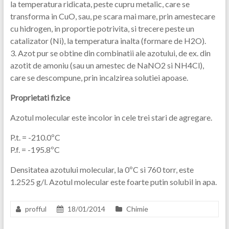
la temperatura ridicata, peste cupru metalic, care se
transforma in CuO, sau, pe scara mai mare, prin amestecare
cu hidrogen, in proportie potrivita, si trecere peste un
catalizator (Ni), la temperatura inalta (formare de H2O).
3. Azot pur se obtine din combinatii ale azotului, de ex. din
azotit de amoniu (sau un amestec de NaNO2 si NH4Cl),
care se descompune, prin incalzirea solutiei apoase.
Proprietati fizice
Azotul molecular este incolor in cele trei stari de agregare.
P.t. = -210.0ºC
P.f. = -195.8ºC
Densitatea azotului molecular, la 0ºC si 760 torr, este
1.2525 g/l. Azotul molecular este foarte putin solubil in apa.
profful
18/01/2014
Chimie