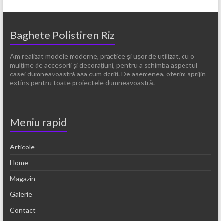
Baghete Polistiren Riz
Am realizat modele moderne, practice și ușor de utilizat, cu o
mulțime de accesorii și decorațiuni, pentru a schimba aspectul
casei dumneavoastră așa cum doriți. De asemenea, oferim sprijin
extins pentru toate proiectele dumneavoastră.
Meniu rapid
Articole
Home
Magazin
Galerie
Contact