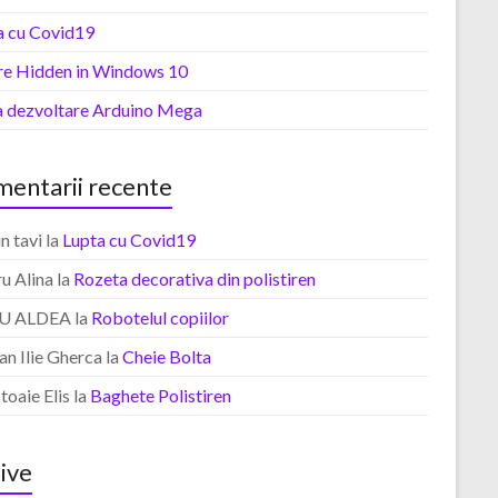
a cu Covid19
ere Hidden in Windows 10
a dezvoltare Arduino Mega
entarii recente
in tavi
la
Lupta cu Covid19
u Alina
la
Rozeta decorativa din polistiren
U ALDEA
la
Robotelul copiilor
an Ilie Gherca
la
Cheie Bolta
oaie Elis
la
Baghete Polistiren
ive