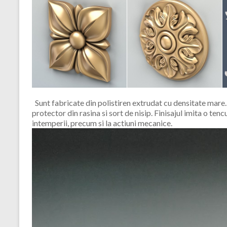
Sunt fabricate din polistiren extrudat cu densitate mare.
protector din rasina si sort de nisip. Finisajul imita o tenc
intemperii, precum si la actiuni mecanice.
Player
video