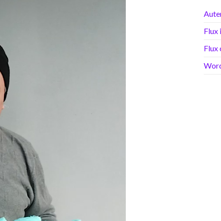
Auten
Flux 
Flux
Word