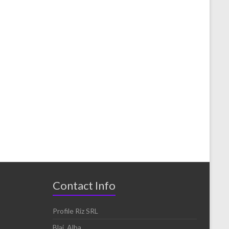
Contact Info
Profile Riz SRL
Blaj, Alba