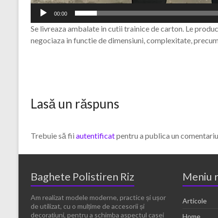
00:00
Se livreaza ambalate in cutii trainice de carton. Le pro
negociaza in functie de dimensiuni, complexitate, precum 
Lasă un răspuns
Trebuie să fii
autentificat
pentru a publica un comentariu
Baghete Polistiren Riz
Meniu 
Am realizat modele moderne, practice și ușor
Articole
de utilizat, cu o mulțime de accesorii și
decorațiuni, pentru a schimba aspectul casei
Home