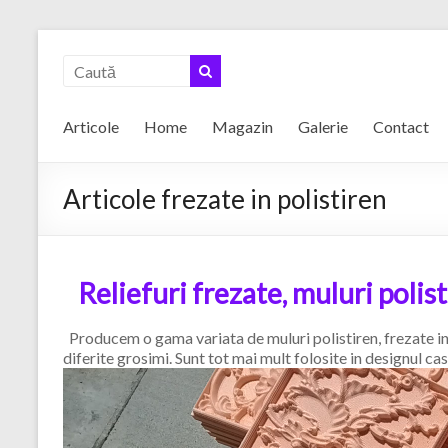
Skip
to
content
Articole
Home
Magazin
Galerie
Contact
Articole frezate in polistiren
Reliefuri frezate, muluri polis
Producem o gama variata de muluri polistiren, frezate in p
diferite grosimi. Sunt tot mai mult folosite in designul c
Player
video