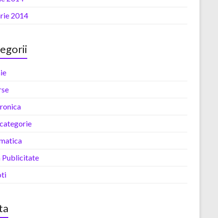
arie 2014
egorii
ie
rse
tronica
 categorie
rmatica
 Publicitate
ti
ta