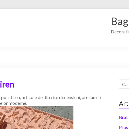
Bag
Decorati
tiren
olistiren, articole de diferite dimensiuni, precum si
Art
aselor moderne.
Brat 
Prog