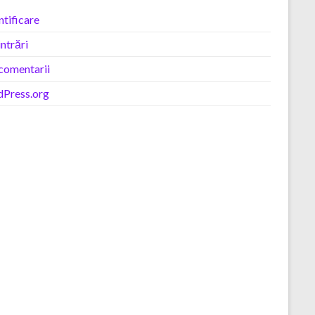
tificare
intrări
 comentarii
Press.org