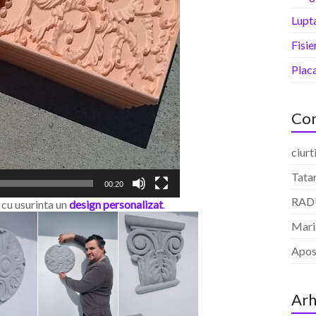
Lupt
Fisi
Plac
Com
ciurt
Tatar
00:20
RAD
 cu usurinta un
design personalizat
.
Mari
Apost
Arh