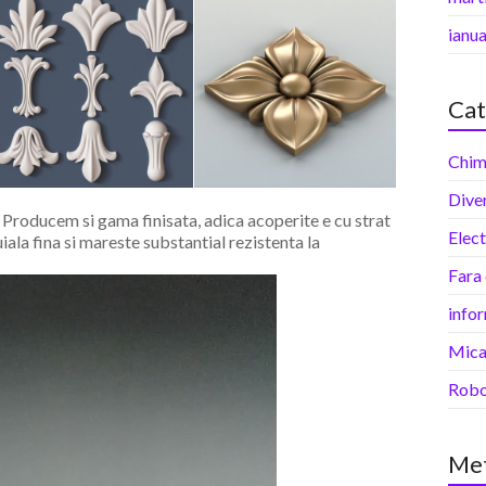
ianu
Cat
Chim
Dive
 Producem si gama finisata, adica acoperite e cu strat
Elec
uiala fina si mareste substantial rezistenta la
Fara
info
Mica
Robo
Me