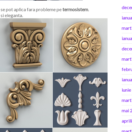
dece
, se pot aplica fara probleme pe
termosistem
.
si eleganta.
ianu
mart
ianu
dece
mart
febr
ianu
iuni
mart
mai 
april
mart