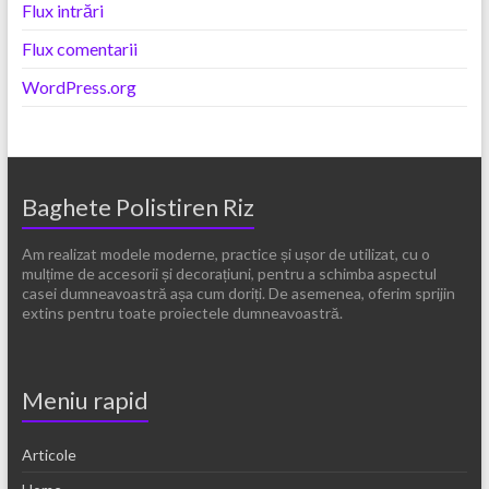
Flux intrări
Flux comentarii
WordPress.org
Baghete Polistiren Riz
Am realizat modele moderne, practice și ușor de utilizat, cu o
mulțime de accesorii și decorațiuni, pentru a schimba aspectul
casei dumneavoastră așa cum doriți. De asemenea, oferim sprijin
extins pentru toate proiectele dumneavoastră.
Meniu rapid
Articole