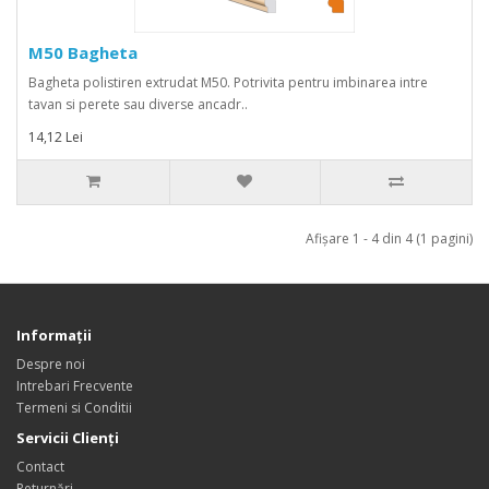
M50 Bagheta
Bagheta polistiren extrudat M50. Potrivita pentru imbinarea intre
tavan si perete sau diverse ancadr..
14,12 Lei
Afişare 1 - 4 din 4 (1 pagini)
Informaţii
Despre noi
Intrebari Frecvente
Termeni si Conditii
Servicii Clienţi
Contact
Returnări