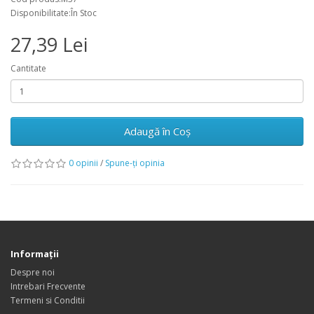
Disponibilitate:În Stoc
27,39 Lei
Cantitate
Adaugă în Coş
0 opinii
/
Spune-ţi opinia
Informaţii
Despre noi
Intrebari Frecvente
Termeni si Conditii