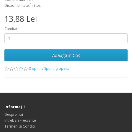
Disponibilitate:În Stoc
13,88 Lei
Cantitate
Adaugă în Coş
0 opinii
/
Spune-ţi opinia
Informaţii
Despre noi
Intrebari Frecvente
Termeni si Conditii