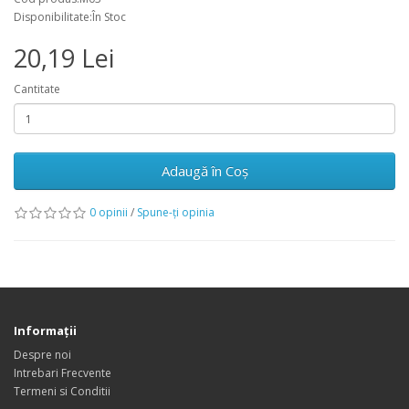
Disponibilitate:În Stoc
20,19 Lei
Cantitate
Adaugă în Coş
0 opinii
/
Spune-ţi opinia
Informaţii
Despre noi
Intrebari Frecvente
Termeni si Conditii