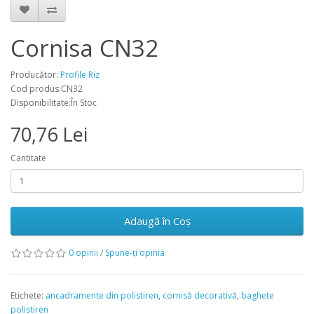
Cornisa CN32
Producător:
Profile Riz
Cod produs:CN32
Disponibilitate:În Stoc
70,76 Lei
Cantitate
Adaugă în Coş
0 opinii
/
Spune-ţi opinia
Etichete:
ancadramente din polistiren
,
cornisă decorativă
,
baghete
polistiren