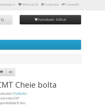
ntul meu
Wish List (0)
Coşul meu
Comandă
0 produs(e) - 0,00 Lei
CMT Cheie bolta
oducător:
Profile Riz
d produs:CMT
sponibilitate:În Stoc