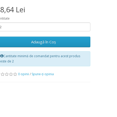
8,64 Lei
ntitate
Adaugă în Coş
Cantitate minimă de comandat pentru acest produs
este de 2
0 opinii
/
Spune-ţi opinia