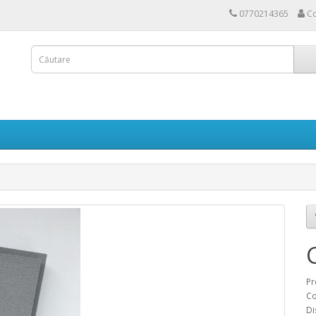
0770214365
Co
Pr
Co
Di