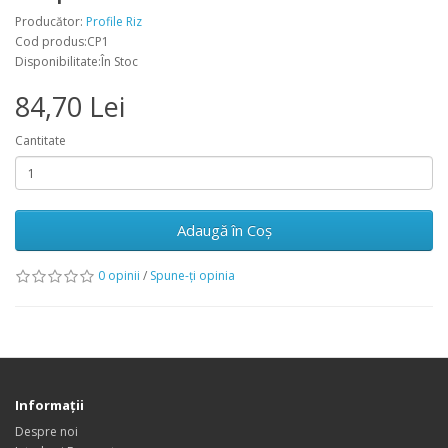
Producător:
Profile Riz
Cod produs:CP1
Disponibilitate:În Stoc
84,70 Lei
Cantitate
Adaugă în Coş
0 opinii
/
Spune-ţi opinia
Informaţii
Despre noi