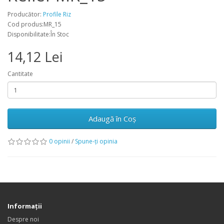
Producător:
Profile Riz
Cod produs:MR_15
Disponibilitate:În Stoc
14,12 Lei
Cantitate
Adaugă în Coş
0 opinii
/
Spune-ţi opinia
Informaţii
Despre noi