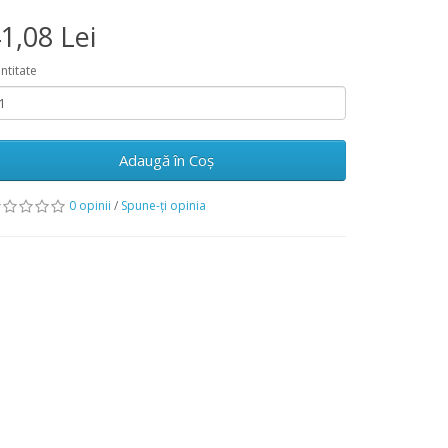
1,08 Lei
ntitate
Adaugă în Coş
0 opinii
/
Spune-ţi opinia