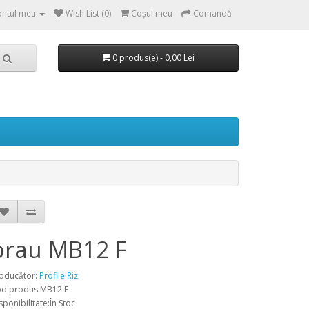
ntul meu
Wish List (0)
Coşul meu
Comandă
0 produs(e) - 0,00 Lei
brau MB12 F
oducător:
Profile Riz
d produs:MB12 F
sponibilitate:În Stoc