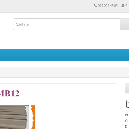
0770214365
Co
Pr
Co
Di