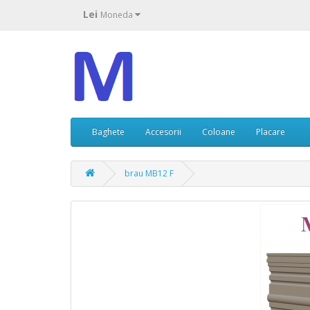
Lei
Moneda
Baghete
Accesorii
Coloane
Placare
brau MB12 F