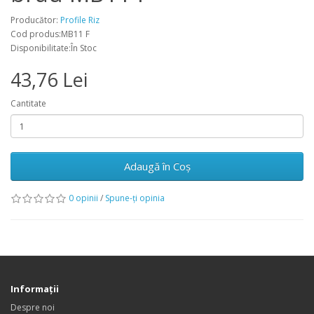
Producător:
Profile Riz
Cod produs:MB11 F
Disponibilitate:În Stoc
43,76 Lei
Cantitate
Adaugă în Coş
0 opinii
/
Spune-ţi opinia
Informaţii
Despre noi