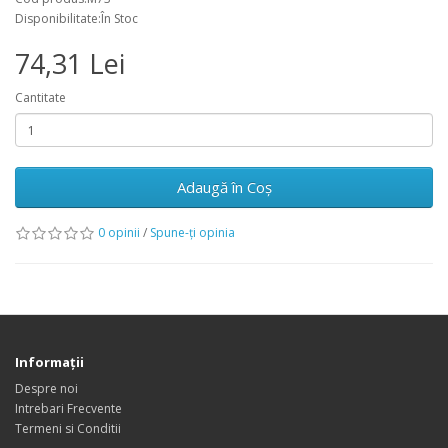
Disponibilitate:În Stoc
74,31 Lei
Cantitate
Adaugă în Coş
0 opinii
/
Spune-ţi opinia
Informaţii
Despre noi
Intrebari Frecvente
Termeni si Conditii