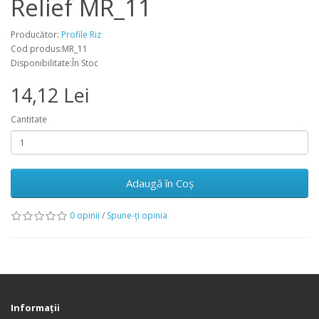
Relief MR_11
Producător:
Profile Riz
Cod produs:MR_11
Disponibilitate:În Stoc
14,12 Lei
Cantitate
Adaugă în Coş
0 opinii
/
Spune-ţi opinia
Informaţii