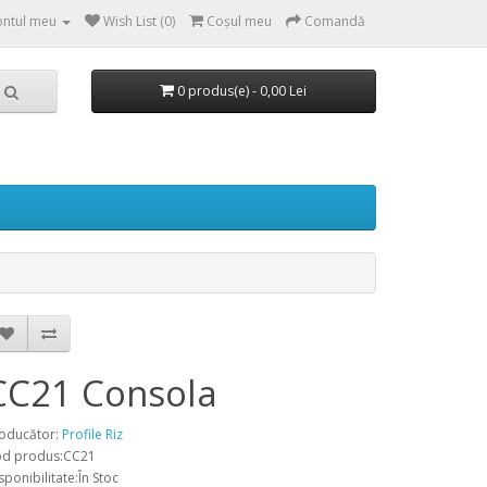
ntul meu
Wish List (0)
Coşul meu
Comandă
0 produs(e) - 0,00 Lei
CC21 Consola
oducător:
Profile Riz
d produs:CC21
sponibilitate:În Stoc