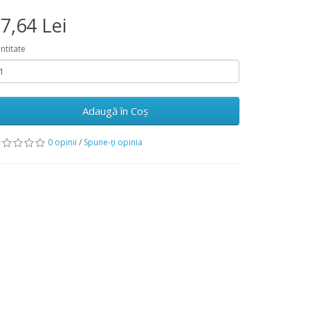
7,64 Lei
ntitate
Adaugă în Coş
0 opinii
/
Spune-ţi opinia