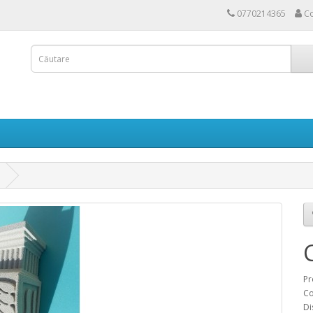
0770214365
Co
Pr
Co
Di