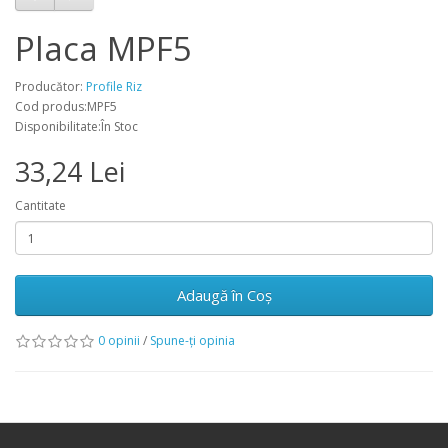
Placa MPF5
Producător:
Profile Riz
Cod produs:MPF5
Disponibilitate:În Stoc
33,24 Lei
Cantitate
Adaugă în Coş
0 opinii
/
Spune-ţi opinia