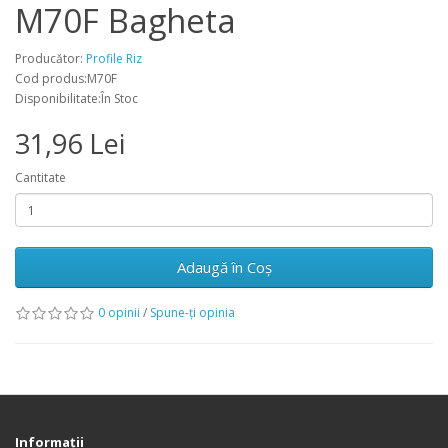
M70F Bagheta
Producător:
Profile Riz
Cod produs:M70F
Disponibilitate:În Stoc
31,96 Lei
Cantitate
Adaugă în Coş
0 opinii
/
Spune-ţi opinia
Informaţii