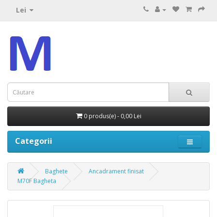
Lei
0 produs(e) - 0,00 Lei
Categorii
Baghete
Ancadrament finisat
M70F Bagheta