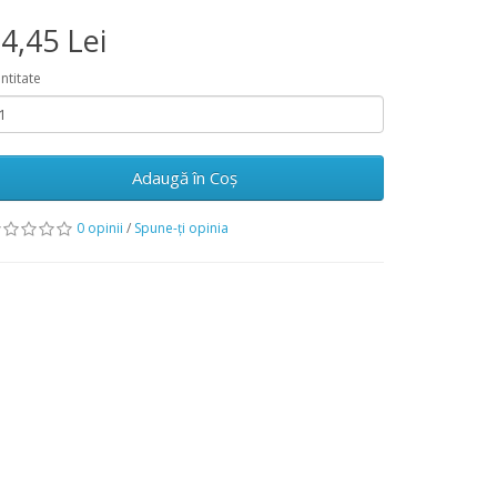
4,45 Lei
ntitate
Adaugă în Coş
0 opinii
/
Spune-ţi opinia