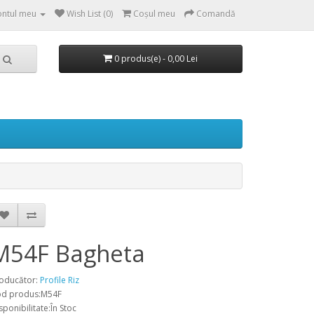
ntul meu
Wish List (0)
Coşul meu
Comandă
0 produs(e) - 0,00 Lei
M54F Bagheta
oducător:
Profile Riz
d produs:M54F
sponibilitate:În Stoc