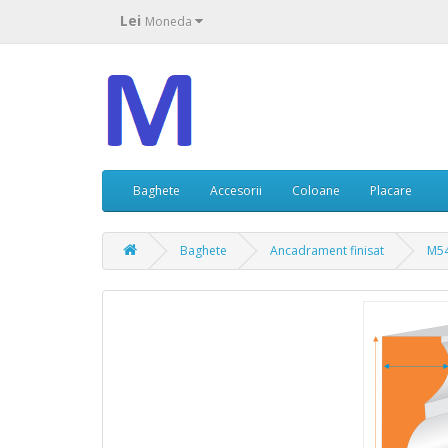
Lei
Moneda
Baghete
Accesorii
Coloane
Placare
Baghete
Ancadrament finisat
M54