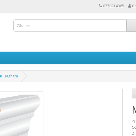
0770214365
Co
F Bagheta
Pr
Co
Di