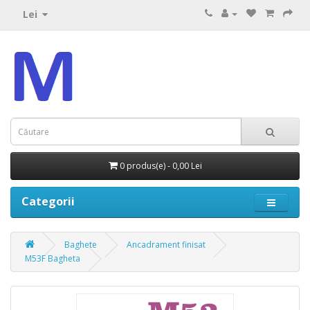
Lei
0 produs(e) - 0,00 Lei
Categorii
Baghete
Ancadrament finisat
M53F Bagheta