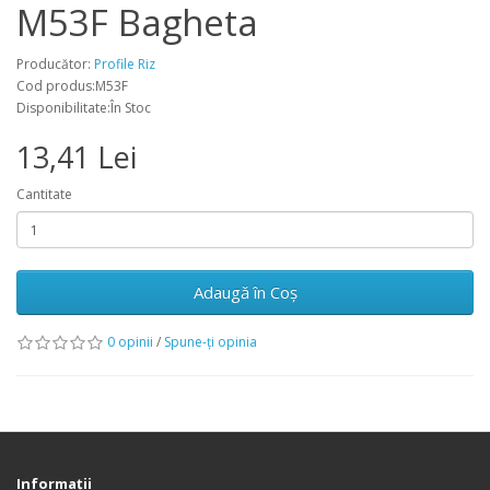
M53F Bagheta
Producător:
Profile Riz
Cod produs:M53F
Disponibilitate:În Stoc
13,41 Lei
Cantitate
Adaugă în Coş
0 opinii
/
Spune-ţi opinia
Informaţii