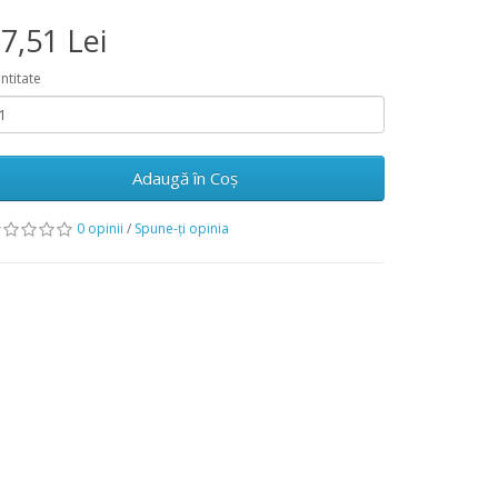
7,51 Lei
ntitate
Adaugă în Coş
0 opinii
/
Spune-ţi opinia