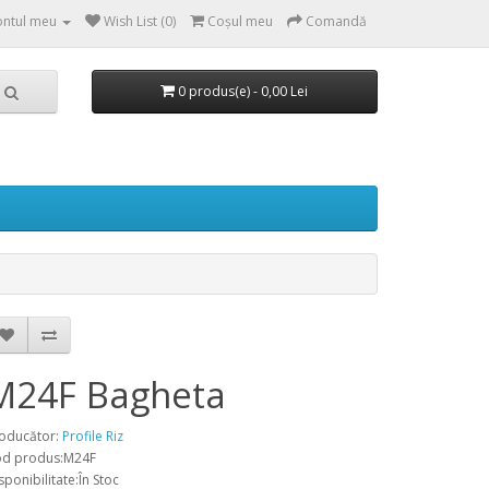
ntul meu
Wish List (0)
Coşul meu
Comandă
0 produs(e) - 0,00 Lei
M24F Bagheta
oducător:
Profile Riz
d produs:M24F
sponibilitate:În Stoc