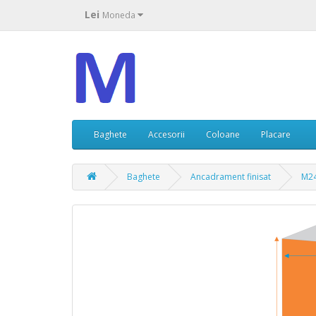
Lei
Moneda
Baghete
Accesorii
Coloane
Placare
Baghete
Ancadrament finisat
M24