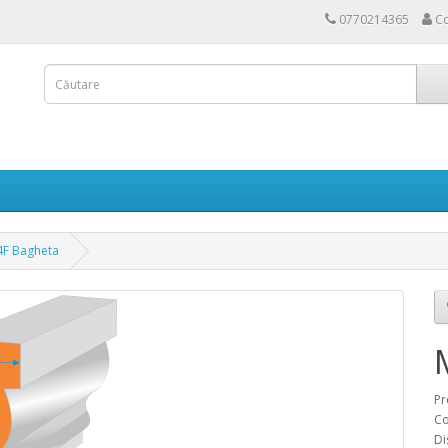
0770214365
Co
F Bagheta
Pr
Co
Di