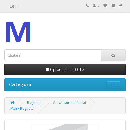
Lei
0 produs(e) - 0,00 Lei
Categorii
Baghete
Ancadrament finisat
M23F Bagheta