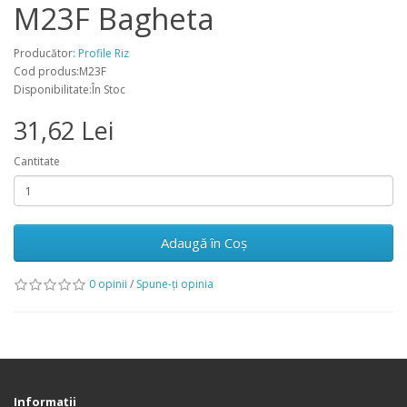
M23F Bagheta
Producător:
Profile Riz
Cod produs:M23F
Disponibilitate:În Stoc
31,62 Lei
Cantitate
Adaugă în Coş
0 opinii
/
Spune-ţi opinia
Informaţii