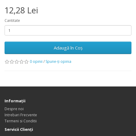
12,28 Lei
Cantitate
Adaugă în Coş
0 opinii
/
Spune-ţi opinia
Informaţii
Despre noi
Intrebari Frecvente
Termeni si Conditii
Servicii Clienţi