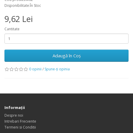
Disponibilitate:În Stoc
9,62 Lei
Cantitate
Adaugă în Coş
0 opinii
/
Spune-ţi opinia
Informaţii
Despre noi
Intrebari Frecvente
Termeni si Conditii