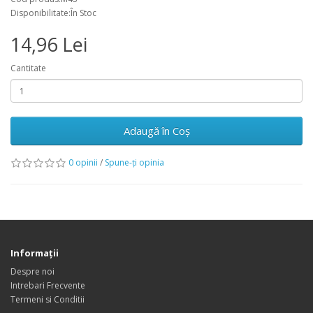
Disponibilitate:În Stoc
14,96 Lei
Cantitate
Adaugă în Coş
0 opinii
/
Spune-ţi opinia
Informaţii
Despre noi
Intrebari Frecvente
Termeni si Conditii