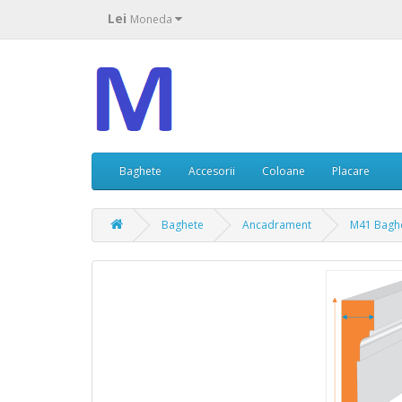
Lei
Moneda
Baghete
Accesorii
Coloane
Placare
Baghete
Ancadrament
M41 Bagh