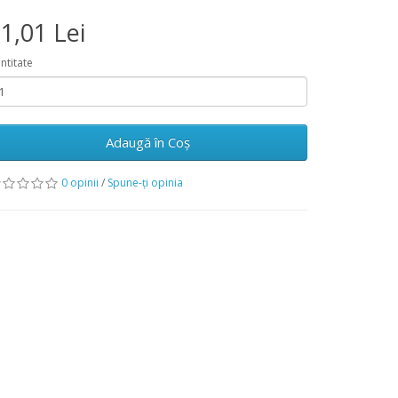
1,01 Lei
ntitate
Adaugă în Coş
0 opinii
/
Spune-ţi opinia