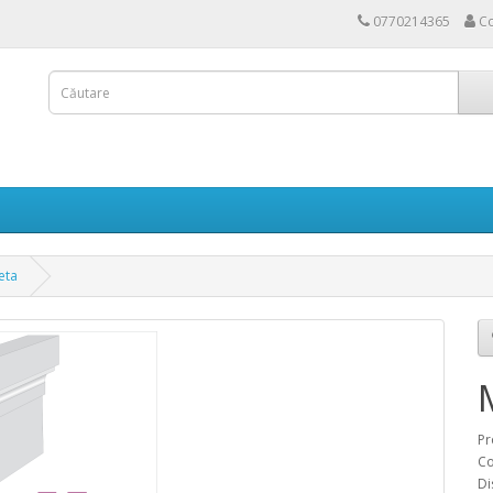
0770214365
Co
eta
Pr
Co
Di