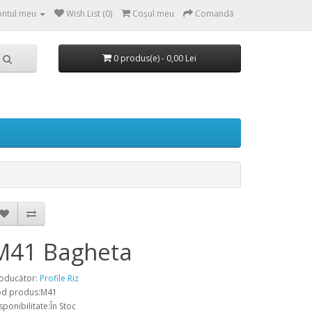
ntul meu
Wish List (0)
Coşul meu
Comandă
0 produs(e) - 0,00 Lei
M41 Bagheta
oducător:
Profile Riz
d produs:M41
sponibilitate:În Stoc