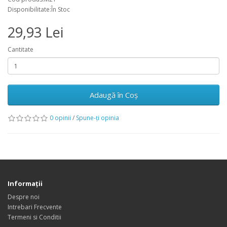
Disponibilitate:În Stoc
29,93 Lei
Cantitate
Adaugă în Coş
0 opinii
/
Spune-ţi opinia
Informaţii
Despre noi
Intrebari Frecvente
Termeni si Conditii