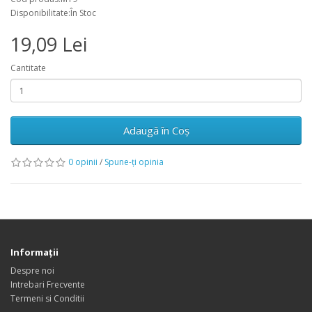
Disponibilitate:În Stoc
19,09 Lei
Cantitate
Adaugă în Coş
0 opinii
/
Spune-ţi opinia
Informaţii
Despre noi
Intrebari Frecvente
Termeni si Conditii