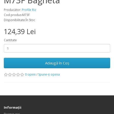
M73F Bagheta
Producător:
Profile Riz
Cod produs:M73F
Disponibilitate:În Stoc
124,39 Lei
Cantitate
Adaugă în Coş
0 opinii
/
Spune-ţi opinia
Informaţii