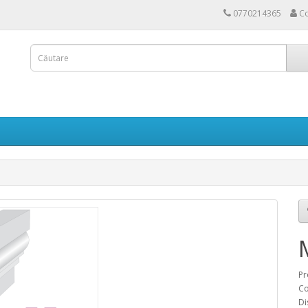
0770214365
Co
Pr
Co
Di