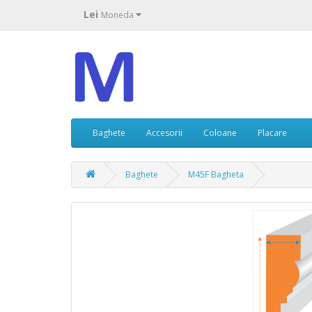
Lei
Moneda
Baghete
Accesorii
Coloane
Placare
Baghete
M45F Bagheta