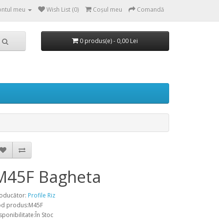
ntul meu
Wish List (0)
Coşul meu
Comandă
0 produs(e) - 0,00 Lei
M45F Bagheta
oducător:
Profile Riz
d produs:M45F
sponibilitate:În Stoc