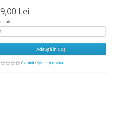
9,00 Lei
ntitate
Adaugă în Coş
0 opinii
/
Spune-ţi opinia