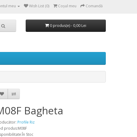
ntul meu
Wish List (0)
Coşul meu
Comandă
0 produs(e) - 0,00 Lei
M08F Bagheta
oducător:
Profile Riz
d produs:M08F
sponibilitate:În Stoc