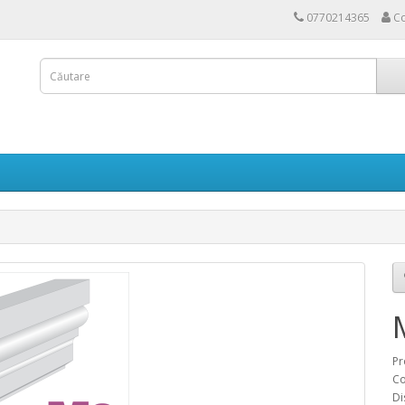
0770214365
Co
Pr
Co
Di