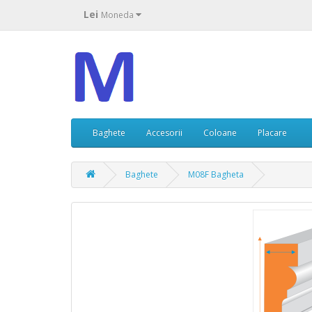
Lei
Moneda
Baghete
Accesorii
Coloane
Placare
Baghete
M08F Bagheta