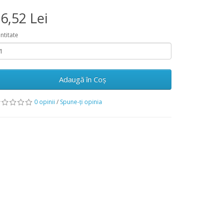
6,52 Lei
ntitate
Adaugă în Coş
0 opinii
/
Spune-ţi opinia