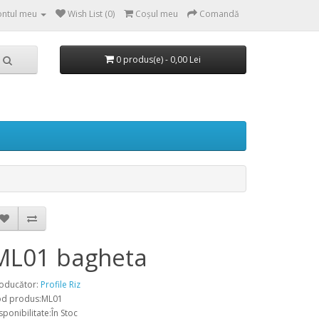
ntul meu
Wish List (0)
Coşul meu
Comandă
0 produs(e) - 0,00 Lei
ML01 bagheta
oducător:
Profile Riz
d produs:ML01
sponibilitate:În Stoc