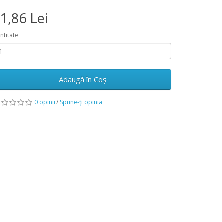
1,86 Lei
ntitate
Adaugă în Coş
0 opinii
/
Spune-ţi opinia