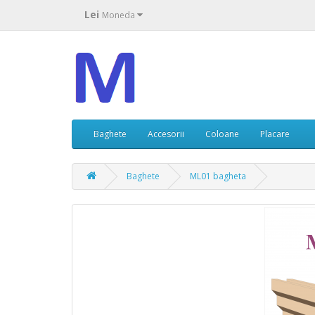
Lei
Moneda
Baghete
Accesorii
Coloane
Placare
Baghete
ML01 bagheta