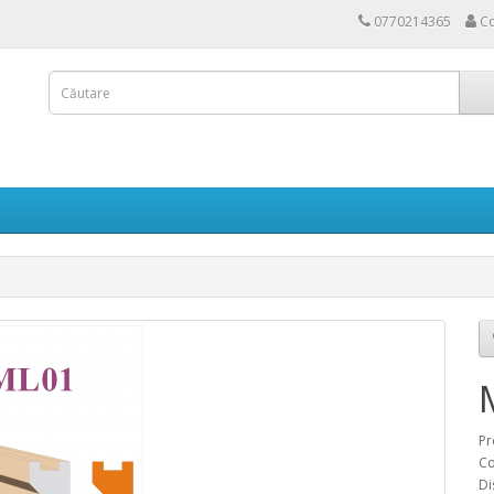
0770214365
Co
Pr
Co
Di