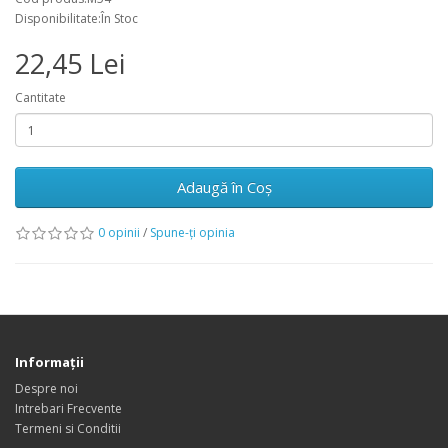
Disponibilitate:În Stoc
22,45 Lei
Cantitate
Adaugă în Coş
0 opinii
/
Spune-ţi opinia
Informaţii
Despre noi
Intrebari Frecvente
Termeni si Conditii