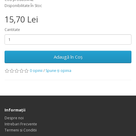
Disponibilitate:În Stoc
15,70 Lei
Cantitate
Adaugă în Coş
0 opinii
/
Spune-ţi opinia
Informaţii
Despre noi
Intrebari Frecvente
Termeni si Conditii