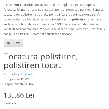
Polistiren extrudat
, tocat. Material de umplutura pentru sape. Se
foloseste la interior ca si strat suport pentru gresie sau parchet. Sapa cu
tocatura de polistiren e potrivita pentru incalzirea prin pardoseala. Va
recomandam sa folositi in sapa cu
tocatura din polistiren
si o plasa
sudata cu ochiuri de mici dimensiuni, 10/10. Se vinde la metru cub. Sa
veniti cu saci cat mai mari. Vindem si in saci de 1 mc, refolositi. Pret 21 lei /
sac plus polistirenul. Material pentru sape usoare.
Tocatura polistiren,
polistiren tocat
Producător:
Profile Riz
Cod produs:PTXPS
Disponibilitate:În Stoc
135,86 Lei
Cantitate