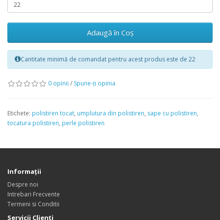
Adaugă în Coş
Cantitate minimă de comandat pentru acest produs este de 22
0 opinii
/
Spune-ţi opinia
Etichete:
polistiren tocat
,
umplutura din polistiren
,
sape cu polistiren
,
tocatura polistiren
,
perle polistiren
Informaţii
Despre noi
Intrebari Frecvente
Termeni si Conditii
Servicii Clienţi