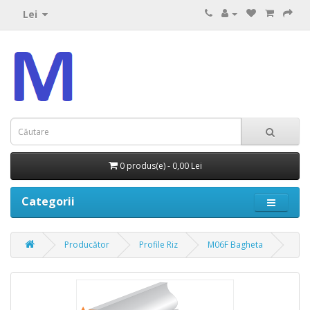
Lei
0 produs(e) - 0,00 Lei
Categorii
Producător
Profile Riz
M06F Bagheta