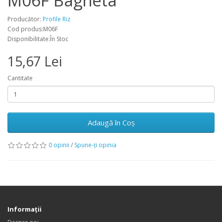
M06F Bagheta
Producător:
Profile Riz
Cod produs:M06F
Disponibilitate:În Stoc
15,67 Lei
Cantitate
Adaugă în Coş
0 opinii
/
Spune-ţi opinia
Informaţii