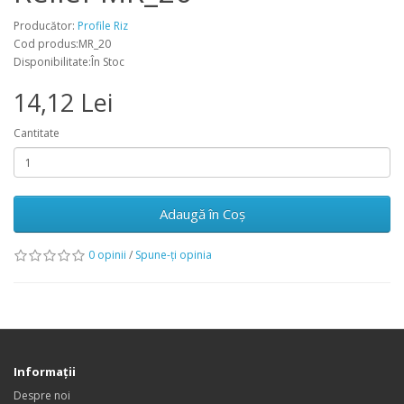
Producător:
Profile Riz
Cod produs:MR_20
Disponibilitate:În Stoc
14,12 Lei
Cantitate
Adaugă în Coş
0 opinii
/
Spune-ţi opinia
Informaţii
Despre noi