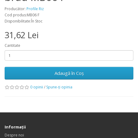
Producător:
Profile Riz
Cod produs:MB06 F
Disponibilitate:În Stoc
31,62 Lei
Cantitate
Adaugă în Coş
0 opinii
/
Spune-ţi opinia
Informaţii
Despre noi