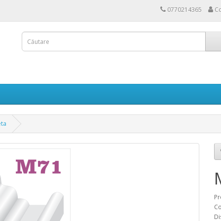
0770214365
Co
ta
Pr
Co
Di