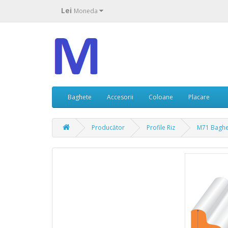
Lei
Moneda
Baghete
Accesorii
Coloane
Placare
Producător
Profile Riz
M71 Baghe