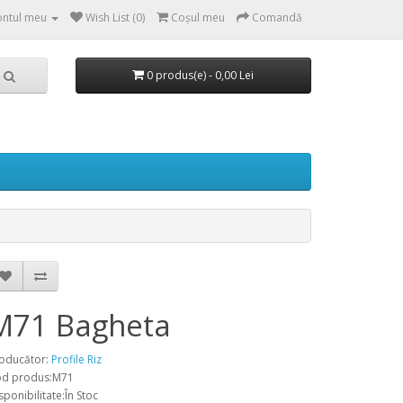
ntul meu
Wish List (0)
Coşul meu
Comandă
0 produs(e) - 0,00 Lei
M71 Bagheta
oducător:
Profile Riz
d produs:M71
sponibilitate:În Stoc