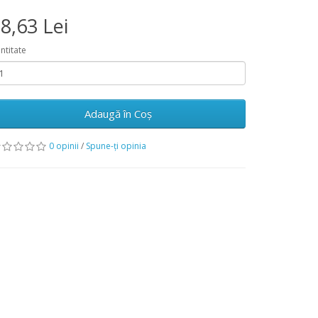
8,63 Lei
ntitate
Adaugă în Coş
0 opinii
/
Spune-ţi opinia