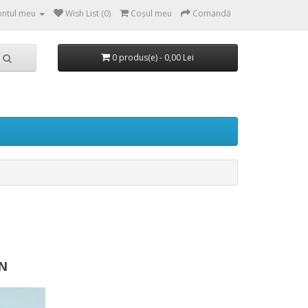
ntul meu
Wish List (0)
Coşul meu
Comandă
0 produs(e) - 0,00 Lei
N