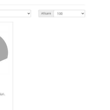
Afisare
uri.