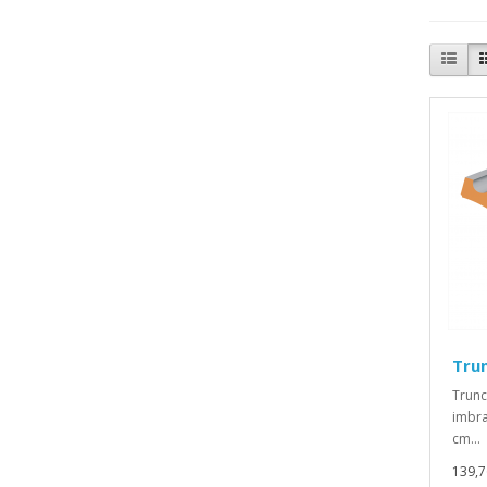
Trun
Trunc
imbra
cm...
139,7