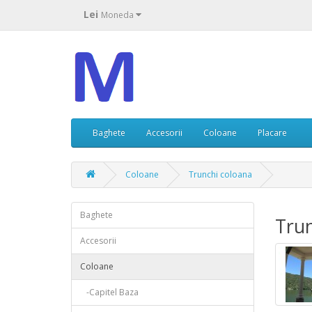
Lei
Moneda
Baghete
Accesorii
Coloane
Placare
Coloane
Trunchi coloana
Baghete
Trun
Accesorii
Coloane
-Capitel Baza